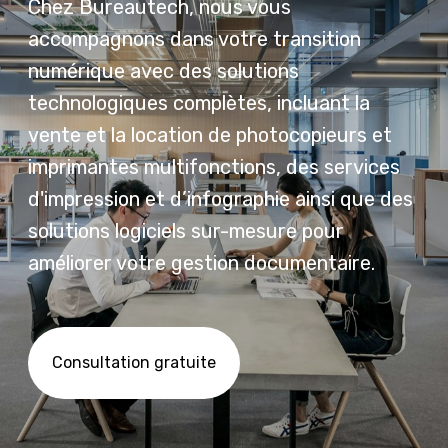
Chez Bureautech, nous vous
accompagnons dans votre transition
numérique avec des solutions
technologiques complètes, incluant la
vente et la location de photocopieurs et
imprimantes multifonctions, des services
d'impression et d’infographie ainsi que des
solutions logiciels sur-mesure pour
améliorer votre gestion documentaire.
Consultation gratuite